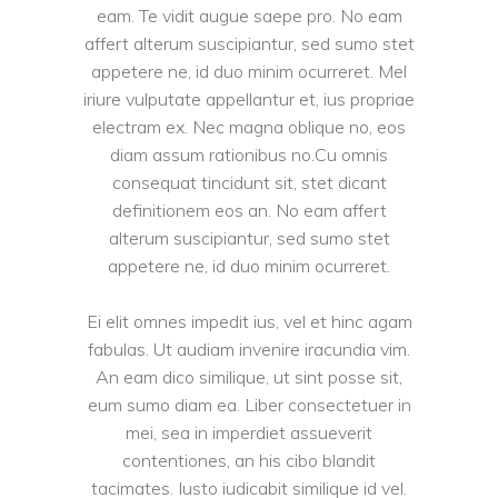
eam. Te vidit augue saepe pro. No eam
affert alterum suscipiantur, sed sumo stet
appetere ne, id duo minim ocurreret. Mel
iriure vulputate appellantur et, ius propriae
electram ex. Nec magna oblique no, eos
diam assum rationibus no.Cu omnis
consequat tincidunt sit, stet dicant
definitionem eos an. No eam affert
alterum suscipiantur, sed sumo stet
appetere ne, id duo minim ocurreret.
Ei elit omnes impedit ius, vel et hinc agam
fabulas. Ut audiam invenire iracundia vim.
An eam dico similique, ut sint posse sit,
eum sumo diam ea. Liber consectetuer in
mei, sea in imperdiet assueverit
contentiones, an his cibo blandit
tacimates. Iusto iudicabit similique id vel.