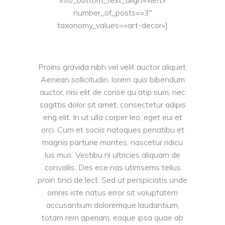
number_of_posts=»3″
taxonomy_values=»art-decor»]
Proins gravida nibh vel velit auctor aliquet.
Aenean sollicitudin, lorem quis bibendum
auctor, nisi elit de conse qu atip sum, nec
sagittis dolor sit amet, consectetur adipis
eng elit. In ut ulla corper leo, eget eui et
orci. Cum et sociis natoques penatibu et
magnis parturie montes, nascetur ridicu
lus mus. Vestibu ni ultricies aliquam de
convallis. Des ece nas utimsems tellus
proin tinci de lect. Sed ut perspiciatis unde
omnis iste natus error sit voluptatem
accusantium doloremque laudantium,
totam rem aperiam, eaque ipsa quae ab