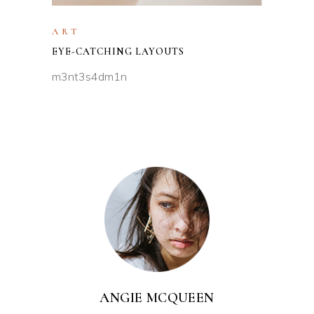
ART
EYE-CATCHING LAYOUTS
m3nt3s4dm1n
ANGIE MCQUEEN