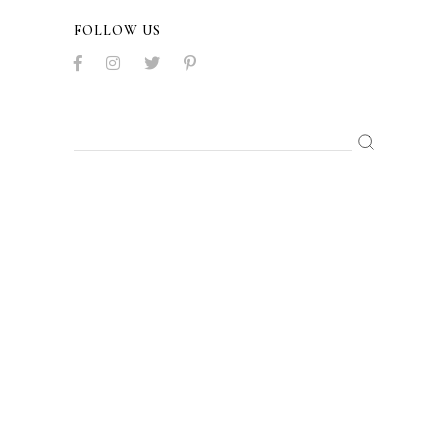
FOLLOW US
Search
for:
SUSCRÍBETE A MENTES IRREVERSIBLES
Una newsletter para quienes quieren
hacer irreversible su decisión de dejar el
tabaco.