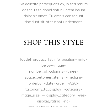
Sit delicata persequeris ex, in sea rebum
deser uisse appellantur. Lorem ipsum
dolor sit amet. Cu omnis consequat
tincidunt sit, stet cibot underment.
SHOP THIS STYLE
[qodef_product_list info_position=»info-
below-image»
number_of_columns=»three»
space_between_items=»medium»
orderby=»date» order=»ASC»
taxonomy_to_display=»category»
image_size=»» display_category=»yes»
display_rating=»no»
info_bottom_text_align=»left»