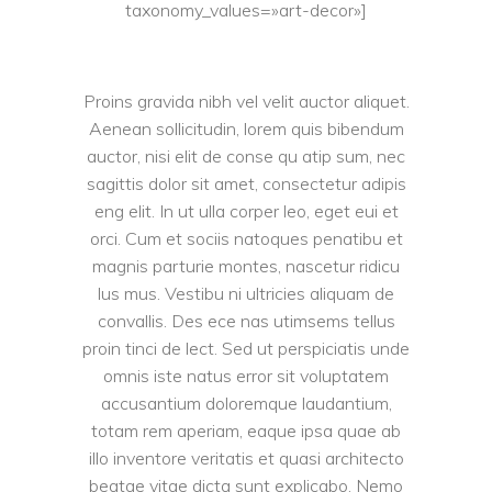
taxonomy_values=»art-decor»]
Proins gravida nibh vel velit auctor aliquet.
Aenean sollicitudin, lorem quis bibendum
auctor, nisi elit de conse qu atip sum, nec
sagittis dolor sit amet, consectetur adipis
eng elit. In ut ulla corper leo, eget eui et
orci. Cum et sociis natoques penatibu et
magnis parturie montes, nascetur ridicu
lus mus. Vestibu ni ultricies aliquam de
convallis. Des ece nas utimsems tellus
proin tinci de lect. Sed ut perspiciatis unde
omnis iste natus error sit voluptatem
accusantium doloremque laudantium,
totam rem aperiam, eaque ipsa quae ab
illo inventore veritatis et quasi architecto
beatae vitae dicta sunt explicabo. Nemo