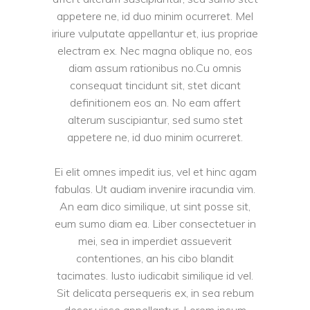
appetere ne, id duo minim ocurreret. Mel
iriure vulputate appellantur et, ius propriae
electram ex. Nec magna oblique no, eos
diam assum rationibus no.Cu omnis
consequat tincidunt sit, stet dicant
definitionem eos an. No eam affert
alterum suscipiantur, sed sumo stet
appetere ne, id duo minim ocurreret.
Ei elit omnes impedit ius, vel et hinc agam
fabulas. Ut audiam invenire iracundia vim.
An eam dico similique, ut sint posse sit,
eum sumo diam ea. Liber consectetuer in
mei, sea in imperdiet assueverit
contentiones, an his cibo blandit
tacimates. Iusto iudicabit similique id vel.
Sit delicata persequeris ex, in sea rebum
deser uisse appellantur. Lorem ipsum