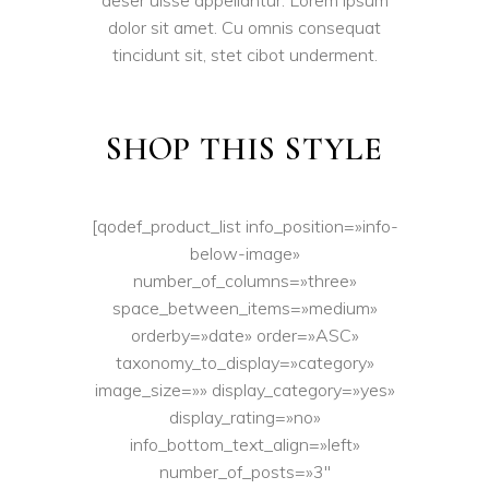
dolor sit amet. Cu omnis consequat
tincidunt sit, stet cibot underment.
SHOP THIS STYLE
[qodef_product_list info_position=»info-
below-image»
number_of_columns=»three»
space_between_items=»medium»
orderby=»date» order=»ASC»
taxonomy_to_display=»category»
image_size=»» display_category=»yes»
display_rating=»no»
info_bottom_text_align=»left»
number_of_posts=»3″