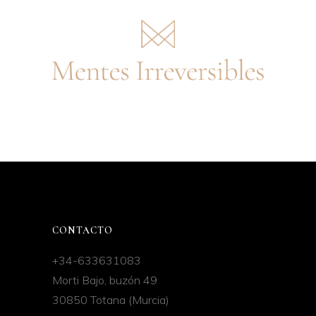
CONTACTO
+34-633631083
Morti Bajo, buzón 49
30850 Totana (Murcia)