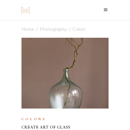
Home
/
Photography
/
Colors
COLORS
CREATE ART OF GLASS