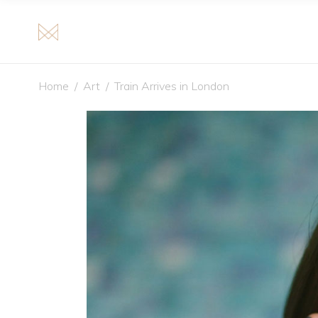
Home
/
Art
/
Train Arrives in London