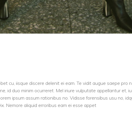
et cu, iisque discere delenit ei eam. Te vidit augue saepe pro 
, id duo minim ocurreret. Mel iriure vulputate appellantur et, i
lorem ipsum assum rationibus no. Vidisse forensibus usu no, id
vix. Nemore aliquid erroribus eam ei esse appet