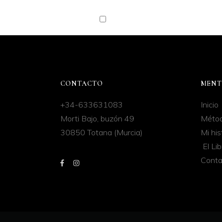
He leído y acepto la
política de pri
CONTACTO
MENT
+34-633631083
Inicio
Morti Bajo, buzón 49
Méto
30850 Totana (Murcia)
Mi his
El Lib
Conta