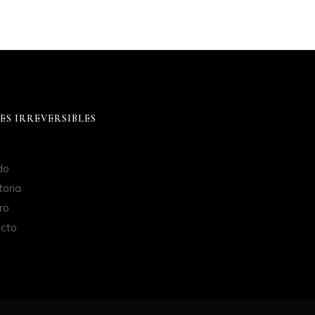
vacidad
ES IRREVERSIBLES
do
toria
ro
cto